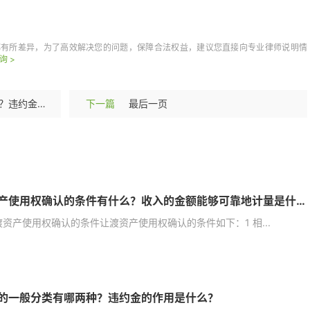
条件
收入的金额
都有所差异，为了高效解决您的问题，保障合法权益，建议您直接向专业律师说明情
询 >
违约金的一般分类有哪两种？违约金的作用是什么？
下一篇
最后一页
让渡资产使用权确认的条件有什么？收入的金额能够可靠地计量是什么意思？
资产使用权确认的条件让渡资产使用权确认的条件如下：1 相...
的一般分类有哪两种？违约金的作用是什么？